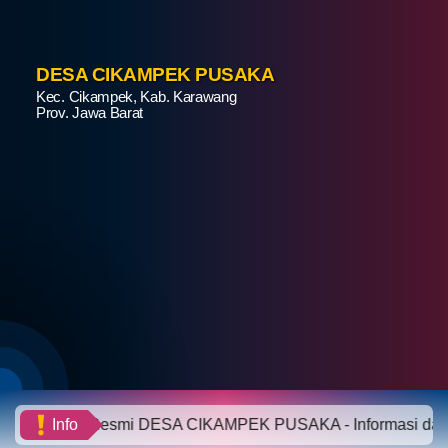
Status IDM
DESA CIKAMPEK PUSAKA
Peta Desa
Kec. Cikampek, Kab. Karawang
Prov. Jawa Barat
Gallery
Pengaduan
Penerima Bantuan
Data Vaksin
SDGS
LAPAK DESA
Daftar Pemilih Tetap
Pembangunan
Website Resmi DESA CIKAMPEK PUSAKA - Informasi dan Pelay
Info