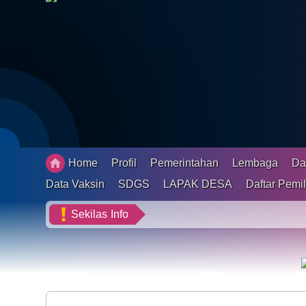
Status IDM
Peta Desa
Gallery
Pengaduan
Penerima Bantuan
Home
Profil
Pemerintahan
Lembaga
Da
Data Vaksin
Data Vaksin
SDGS
LAPAK DESA
Daftar Pemil
SDGS
Sekilas
Info
-
LAPAK DESA
Daftar Pemilih Tetap
Pembangunan