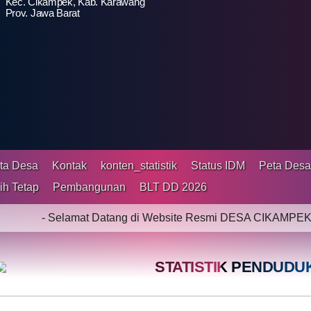
Kec. Cikampek, Kab. Karawang
Prov. Jawa Barat
ta Desa
Kontak
konten_statistik
Status IDM
Peta Des
ih Tetap
Pembangunan
BLT DD 2026
 Selamat Datang di Website Resmi DESA CIKAMPEK PUSAKA -
STATISTIK PENDUDU