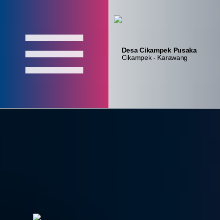
Desa Cikampek Pusaka
Login
Layanan
Absensi
Cikampek - Karawang
Admin
Mandiri
Aparatur
Home
Profil
Pemerintahan
Lembaga
Data Desa
Kontak
konten_statistik