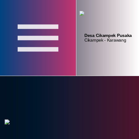
Login
Layanan
Absensi
Desa Cikampek Pusaka
Admin
Mandiri
Aparatur
Cikampek - Karawang
Home
Profil
Pemerintahan
Lembaga
Data Desa
Kontak
konten_statistik