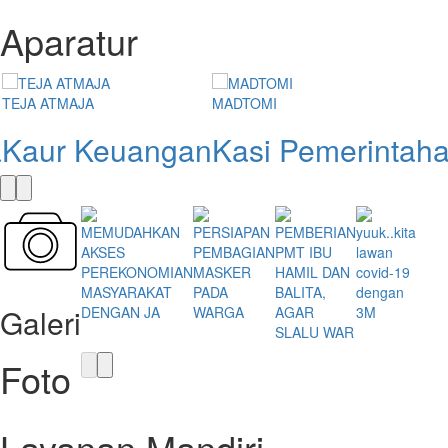
Aparatur
TEJA ATMAJA
MADTOMI
Kaur Keuangan
Kasi Pemerintah
MEMUDAHKAN
PERSIAPAN
PEMBERIAN
yuuk..kita
AKSES
PEMBAGIAN
PMT IBU
lawan
PEREKONOMIAN
MASKER
HAMIL DAN
covid-19
MASYARAKAT
PADA
BALITA,
dengan
Galeri
DENGAN JA
WARGA
AGAR
3M
SLALU WAR
Foto
Layanan Mandiri