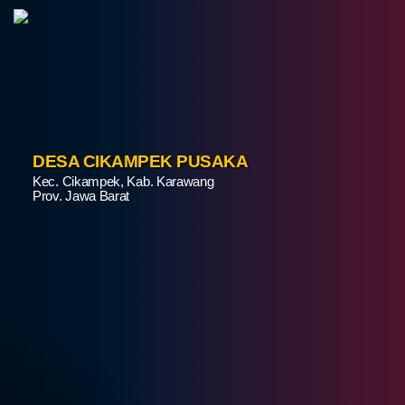
Status IDM
Peta Desa
Gallery
Pengaduan
DESA CIKAMPEK PUSAKA
Kec. Cikampek, Kab. Karawang
Penerima Bantuan
Prov. Jawa Barat
Data Vaksin
SDGS
LAPAK DESA
Daftar Pemilih Tetap
Pembangunan