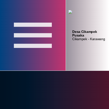
Login
Layanan
Absensi
Admin
Mandiri
Aparatur
Desa Cikampek
Pusaka
Cikampek - Karawang
Home
Profil
Pemerintahan
Lembaga
Data Desa
Kontak
konten_statistik